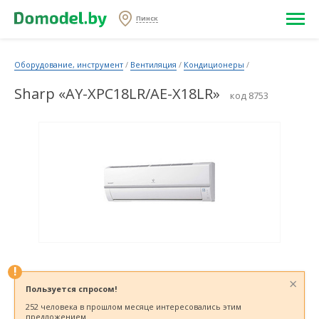
Пинск
Оборудование, инструмент
/
Вентиляция
/
Кондиционеры
/
Sharp «AY-XPC18LR/AE-X18LR»
код 8753
!
×
Пользуется спросом!
252 человека в прошлом месяце интересовались этим
предложением