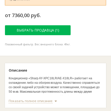
от 7360,00 руб.
ВЫБРАТЬ ПРОДАВЦА (1)
Плазменный фильтр. Вес внешнего блока: 49кг.
Описание
Кондиционер «Sharp AY-XPC18LR/AE-X18LR» работает на
охлаждение либо на обогрев воздуха. Качественно справляться
со своей задачей устройство может в помещении, площадью до
50 м.кв. Максимальная протяженность длины между двумя
частями сплит-системы составляет 20 м. Функция ионизации
Показать полное описание
воздуха позволяет очищать кислород от пыли, неприятных
запахов и микробов. Модель произведена в Японии.