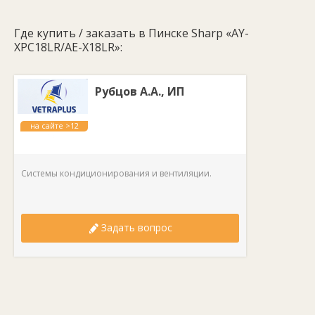
Потребляемая мощность (Вт):
до 5700.
Обслуживаемая площадь (м²):
50.
Где купить / заказать в Пинске Sharp «AY-
Габариты внешнего блока:
850
х710х330
мм.
XPC18LR/AE-X18LR»:
Габариты внутреннего блока:
104x325x222 мм.
Вес (кг):
49+12.
Рубцов А.А., ИП
на сайте >12
лет
Системы кондиционирования и вентиляции.
Задать вопрос