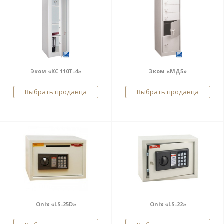
Эком «КС 110Т-4»
Эком «МД5»
Выбрать продавца
Выбрать продавца
Onix «LS-25D»
Onix «LS-22»