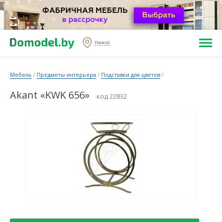
Пинск
Мебель
/
Предметы интерьера
/
Подставки для цветов
/
Akant «KWK 656»
код 22832