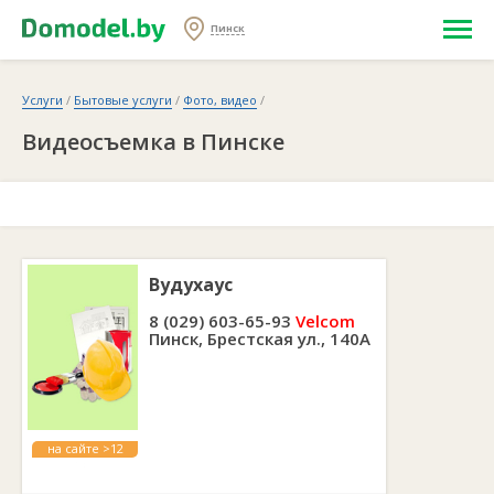
Пинск
Услуги
/
Бытовые услуги
/
Фото, видео
/
Видеосъемка в Пинске
Вудухаус
8 (029) 603-65-93
Velcom
Пинск, Брестская ул., 140А
на сайте >12
лет